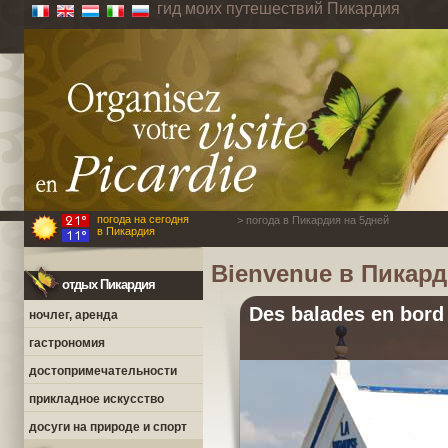
гид моих путешествий Пикардия
погода на сегодня
> погода в Пикардия на 5дней
в Пикардия
Bienvenue в Пикар
отдых Пикардия
Des balades en bord
ночлег, аренда
гастрономия
достопримечательности
прикладное искусство
досуги на природе и спорт