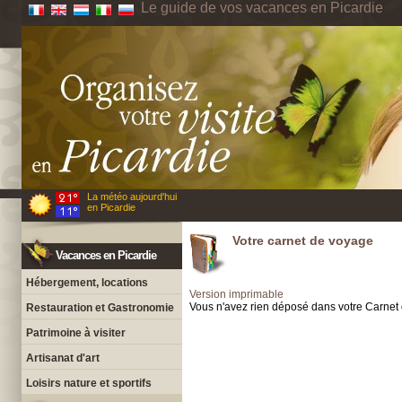
Le guide de vos vacances en Picardie
La météo aujourd'hui
en Picardie
Votre carnet de voyage
Vacances en Picardie
Hébergement, locations
Version imprimable
Vous n'avez rien déposé dans votre Carnet
Restauration et Gastronomie
Patrimoine à visiter
Artisanat d'art
Loisirs nature et sportifs