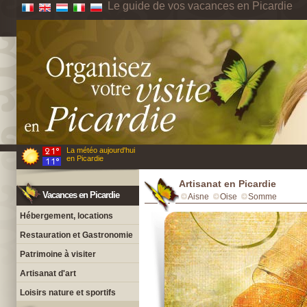
Le guide de vos vacances en Picardie
La météo aujourd'hui
en Picardie
Artisanat en Picardie
Vacances en Picardie
Aisne
Oise
Somme
Hébergement, locations
Restauration et Gastronomie
Patrimoine à visiter
Artisanat d'art
Loisirs nature et sportifs