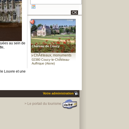
tuées au sein de
Château de Coucy
te,
ChÃ¢teaux, monuments
02380 Coucy-le-ChÃ¢teau-
Auffrique (Aisne)
le Louvre et une
Votre administration
> Le portail du tourisme