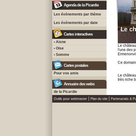
Agenda de la Picardie
Les événements par thème
Les événements par date
Le ch
Cartes interactives
• Aisne
Le château
• Oise
l'une des p
Ermenonvil
• Somme
Ce domaine
Cartes postales
Pour vos amis
Le château
très riche 
Annuaire des webs
de la Picardie
Outils pour webmaster
Plan du site
Partenariats & Pu